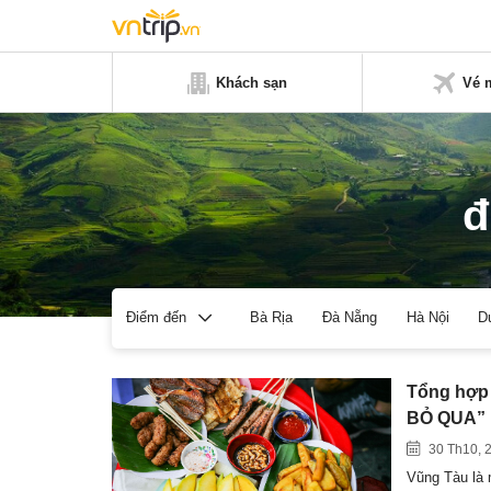
Khách sạn
Vé 
đ
Bà Rịa
Đà Nẵng
Hà Nội
D
Điểm đến
Tổng hợp
BỎ QUA”
30 Th10, 
Vũng Tàu là m