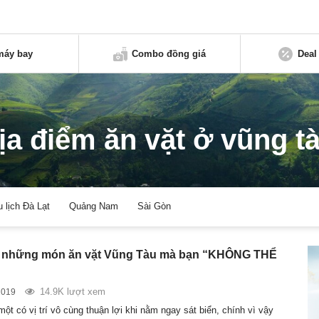
máy bay
Combo đồng giá
Deal
ịa điểm ăn vặt ở vũng t
u lịch Đà Lạt
Quảng Nam
Sài Gòn
 những món ăn vặt Vũng Tàu mà bạn “KHÔNG THỂ
14.9K lượt xem
2019
ột có vị trí vô cùng thuận lợi khi nằm ngay sát biển, chính vì vậy