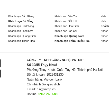
Khách sạn Bắc Giang
Khách sạn Bến Tre
Khách 
Khách sạn Đà Nẵng
Khách sạn Đắk Lắk
Khách 
Khách sạn Hải Phòng
Khách sạn Hòa Bình
Khách
Khách sạn Lạng Sơn
Khách sạn Lào Cai
Khách 
Khách sạn Quảng Bình
Khách sạn Quảng Nam
Khách 
Khách sạn Thanh Hóa
Khách sạn Thừa Thiên Huế
Khách 
CÔNG TY TNHH CÔNG NGHỆ VNTRIP
Số 10/55 Thụy Khuê
Phường Thuỵ Khuê, Quận Tây Hồ, Thành phố Hà Nội
Số tài khoản: 1023431230
Ngân hàng: Vietcombank
Chi nhánh Sở giao dịch
Email:
cs@vntrip.vn
Hotline:
0963 266 688