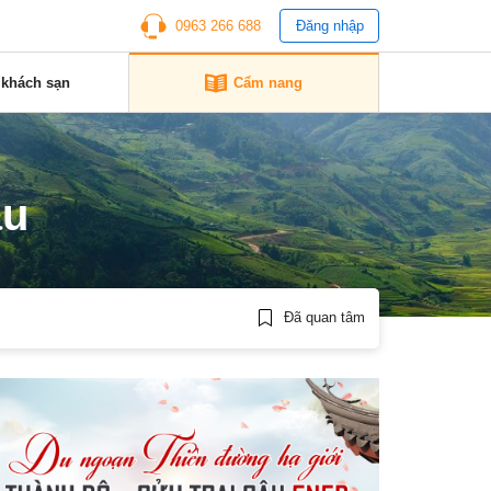
0963 266 688
Đăng nhập
 khách sạn
Cẩm nang
àu
Đã quan tâm