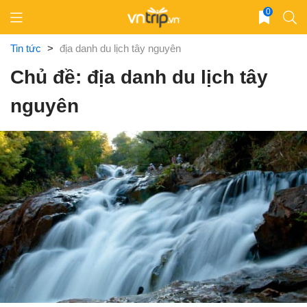
Skip
0
to
content
Tin tức
>
địa danh du lịch tây nguyên
Chủ đề: địa danh du lịch tây
nguyên