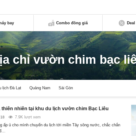
máy bay
Combo đồng giá
Deal
ịa chỉ vườn chim bạc li
u lịch Đà Lạt
Quảng Nam
Sài Gòn
thiên nhiên tại khu du lịch vườn chim Bạc Liêu
7.9K lượt xem
018
 ấp ủ cho mình chuyến du lịch tới miền Tây sông nước, chắc chắn
hể…