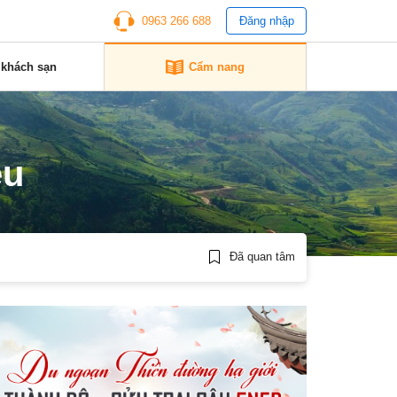
0963 266 688
Đăng nhập
 khách sạn
Cẩm nang
êu
Đã quan tâm