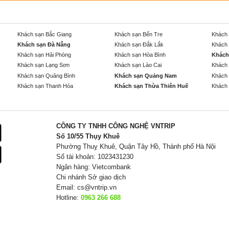
Khách sạn Bắc Giang
Khách sạn Bến Tre
Khách 
Khách sạn Đà Nẵng
Khách sạn Đắk Lắk
Khách 
Khách sạn Hải Phòng
Khách sạn Hòa Bình
Khách
Khách sạn Lạng Sơn
Khách sạn Lào Cai
Khách 
Khách sạn Quảng Bình
Khách sạn Quảng Nam
Khách 
Khách sạn Thanh Hóa
Khách sạn Thừa Thiên Huế
Khách 
CÔNG TY TNHH CÔNG NGHỆ VNTRIP
Số 10/55 Thụy Khuê
Phường Thuỵ Khuê, Quận Tây Hồ, Thành phố Hà Nội
Số tài khoản: 1023431230
Ngân hàng: Vietcombank
Chi nhánh Sở giao dịch
Email:
cs@vntrip.vn
Hotline:
0963 266 688