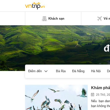
Khách sạn
Vé 
đ
Bà Rịa
Đà Nẵng
Hà Nội
D
Điểm đến
Khám phá 
25 Th5, 2
Nếu bạn đang
bạn không t