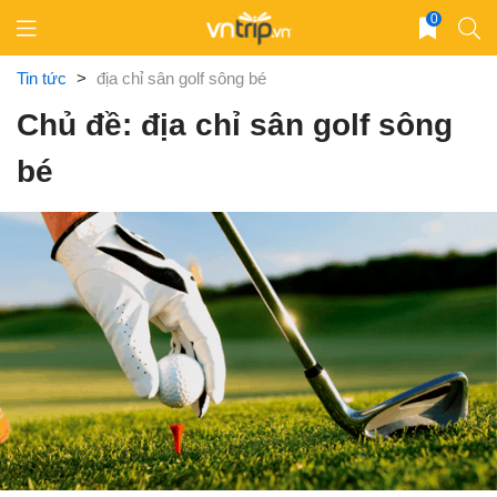
Skip
0
to
content
Tin tức
>
địa chỉ sân golf sông bé
Chủ đề: địa chỉ sân golf sông
bé