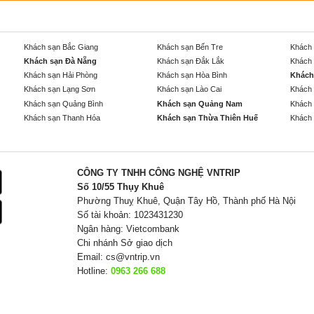
Khách sạn Bắc Giang
Khách sạn Bến Tre
Khách 
Khách sạn Đà Nẵng
Khách sạn Đắk Lắk
Khách 
Khách sạn Hải Phòng
Khách sạn Hòa Bình
Khách
Khách sạn Lạng Sơn
Khách sạn Lào Cai
Khách 
Khách sạn Quảng Bình
Khách sạn Quảng Nam
Khách 
Khách sạn Thanh Hóa
Khách sạn Thừa Thiên Huế
Khách 
CÔNG TY TNHH CÔNG NGHỆ VNTRIP
Số 10/55 Thụy Khuê
Phường Thuỵ Khuê, Quận Tây Hồ, Thành phố Hà Nội
Số tài khoản: 1023431230
Ngân hàng: Vietcombank
Chi nhánh Sở giao dịch
Email:
cs@vntrip.vn
Hotline:
0963 266 688