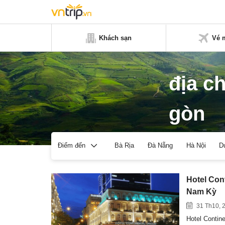
Khách sạn
Vé 
địa ch
gòn
Bà Rịa
Đà Nẵng
Hà Nội
D
Điểm đến
Hotel Con
Nam Kỳ
31 Th10, 
Hotel Contin