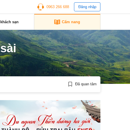
0963 266 688
Đăng nhập
 khách sạn
Cẩm nang
sài
Đã quan tâm