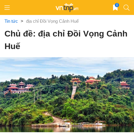
Skip
0
to
content
Tin tức
>
địa chỉ Đồi Vọng Cảnh Huế
Chủ đề: địa chỉ Đồi Vọng Cảnh
Huế