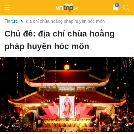
Skip
0
to
content
Tin tức
>
địa chỉ chùa hoằng pháp huyện hóc môn
Chủ đề: địa chỉ chùa hoằng
pháp huyện hóc môn