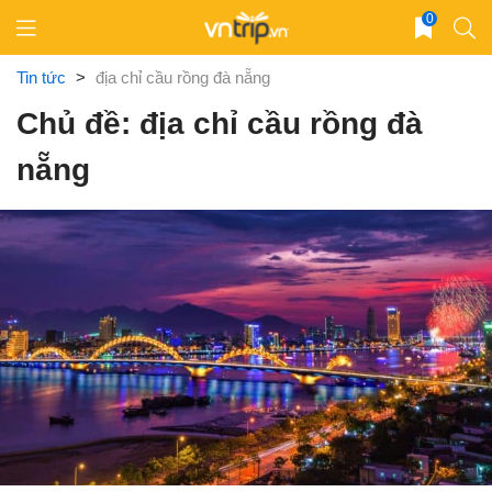
Skip
0
to
content
Tin tức
>
địa chỉ cầu rồng đà nẵng
Chủ đề: địa chỉ cầu rồng đà
nẵng