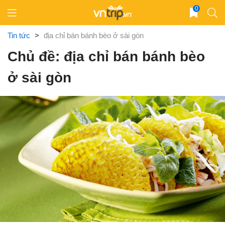
Skip
0
to
content
Tin tức
>
địa chỉ bán bánh bèo ở sài gòn
Chủ đề: địa chỉ bán bánh bèo
ở sài gòn