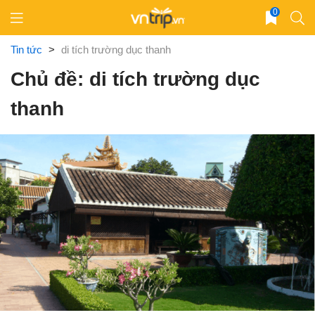
Skip
0
to
content
Tin tức
>
di tích trường dục thanh
Chủ đề: di tích trường dục
thanh