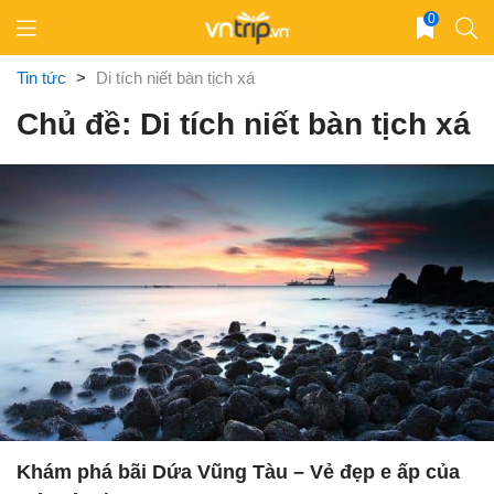
Skip
0
to
content
Tin tức
>
Di tích niết bàn tịch xá
Chủ đề: Di tích niết bàn tịch xá
Khám phá bãi Dứa Vũng Tàu – Vẻ đẹp e ấp của