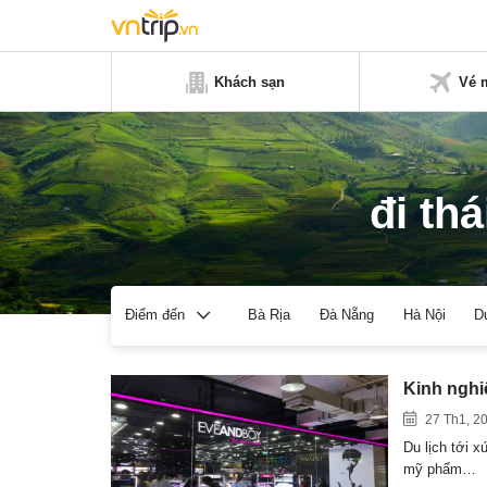
Khách sạn
Vé 
đi th
Bà Rịa
Đà Nẵng
Hà Nội
D
Điểm đến
Kinh nghi
27 Th1, 2
Du lịch tới 
mỹ phẩm…