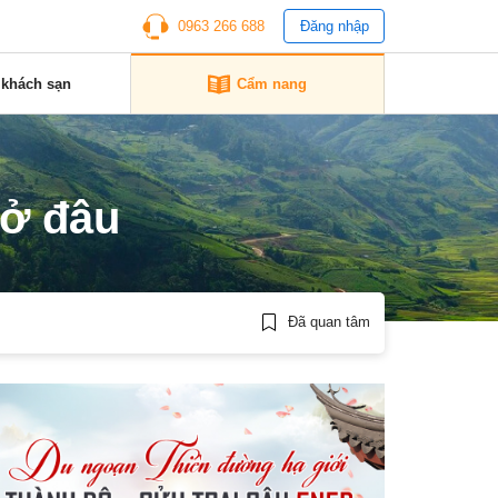
0963 266 688
Đăng nhập
 khách sạn
Cẩm nang
 ở đâu
Đã quan tâm