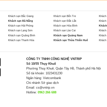
Khách sạn Bắc Giang
Khách sạn Bến Tre
Khách 
Khách sạn Đà Nẵng
Khách sạn Đắk Lắk
Khách 
Khách sạn Hải Phòng
Khách sạn Hòa Bình
Khách
Khách sạn Lạng Sơn
Khách sạn Lào Cai
Khách 
Khách sạn Quảng Bình
Khách sạn Quảng Nam
Khách 
Khách sạn Thanh Hóa
Khách sạn Thừa Thiên Huế
Khách 
CÔNG TY TNHH CÔNG NGHỆ VNTRIP
Số 10/55 Thụy Khuê
Phường Thuỵ Khuê, Quận Tây Hồ, Thành phố Hà Nội
Số tài khoản: 1023431230
Ngân hàng: Vietcombank
Chi nhánh Sở giao dịch
Email:
cs@vntrip.vn
Hotline:
0963 266 688