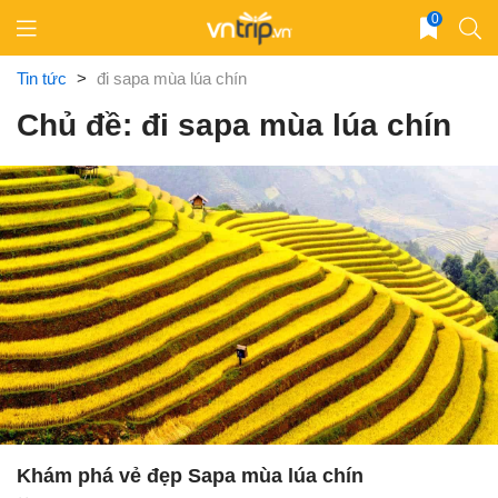
Skip
0
to
content
Tin tức
>
đi sapa mùa lúa chín
Chủ đề: đi sapa mùa lúa chín
Khám phá vẻ đẹp Sapa mùa lúa chín