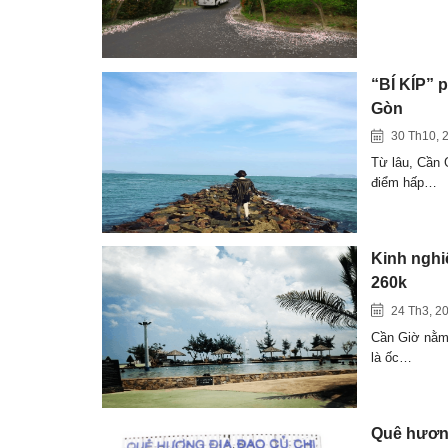
“BÍ KÍP”
Gòn
30 Th10, 
Từ lâu, Cần 
điểm hấp…
Kinh nghi
260k
24 Th3, 2
Cần Giờ nằm 
là ốc…
Quê hương