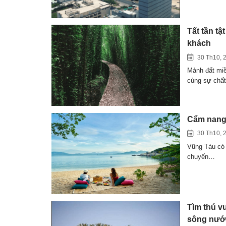
Tất tần tậ
khách
30 Th10, 
Mảnh đất miề
cùng sự chấ
Cẩm nang 
30 Th10, 
Vũng Tàu có 
chuyến…
Tìm thú vu
sông nướ