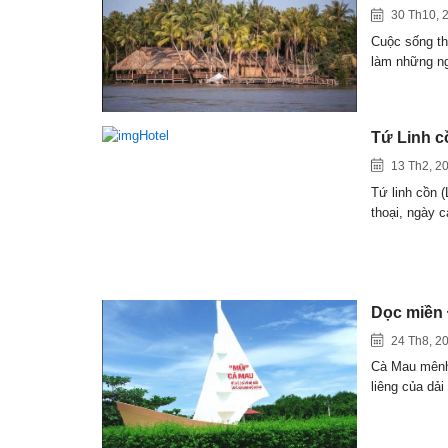
30 Th10, 
Cuộc sống th
làm những 
Tứ Linh c
13 Th2, 2
Tứ linh cồn 
thoại, ngày 
Dọc miền 
24 Th8, 2
Cà Mau mênh 
liêng của dả