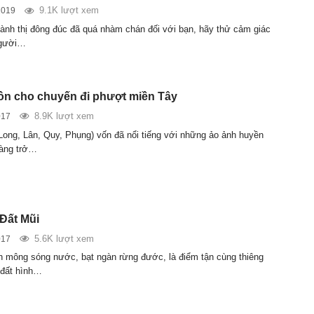
9.1K lượt xem
2019
ành thị đông đúc đã quá nhàm chán đối với bạn, hãy thử cảm giác
người…
ồn cho chuyến đi phượt miền Tây
8.9K lượt xem
017
(Long, Lân, Quy, Phụng) vốn đã nổi tiếng với những ảo ảnh huyền
càng trở…
Đất Mũi
5.6K lượt xem
017
mông sóng nước, bạt ngàn rừng đước, là điểm tận cùng thiêng
i đất hình…