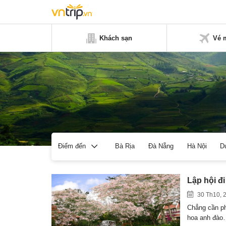
Khách sạn
Vé 
Bà Rịa
Đà Nẵng
Hà Nội
D
Điểm đến
Lập hội đ
30 Th10, 
Chẳng cần ph
hoa anh đào