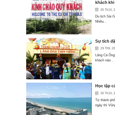
khách khi 
30 Th10, 
Du lịch Sài G
Nhiều…
Sự tích đ
29 Th9, 2
Lăng Cá Ông
khách nào…
Học tập c
30 Th10, 
Từ thành phố
ngày thì Vũ