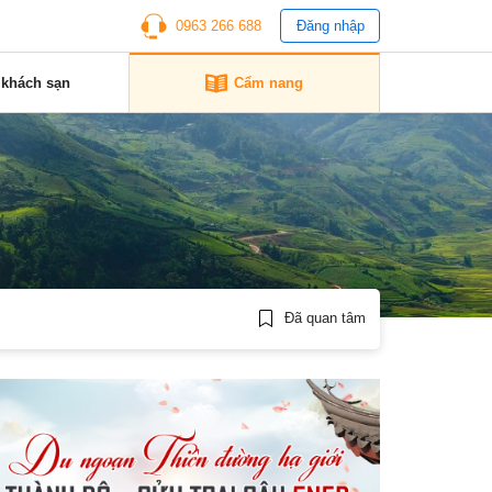
0963 266 688
Đăng nhập
 khách sạn
Cẩm nang
Đã quan tâm