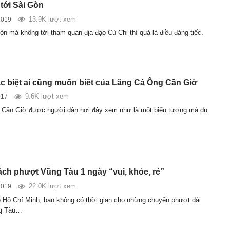
tới Sài Gòn
13.9K lượt xem
2019
òn mà không tới tham quan địa đạo Củ Chi thì quả là điều đáng tiếc.
ặc biệt ai cũng muốn biết của Lăng Cá Ông Cần Giờ
9.6K lượt xem
017
 Cần Giờ được người dân nơi đây xem như là một biểu tượng mà du
ách phượt Vũng Tàu 1 ngày “vui, khỏe, rẻ”
22.0K lượt xem
2019
 Hồ Chí Minh, bạn không có thời gian cho những chuyến phượt dài
ng Tàu…