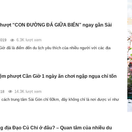
 phượt “CON ĐƯỜNG ĐÁ GIỮA BIỂN” ngay gần Sài
6.3K lượt xem
2019
Giờ đã là điểm đến du lịch yêu thích của nhiều người với các địa
ệm phượt Cần Giờ 1 ngày ăn chơi ngập ngụa chỉ tốn
14.3K lượt xem
018
cách trung tâm Sài Gòn chỉ 60km, đây không chỉ là nơi được ví như
 địa Đạo Củ Chi ở đâu? – Quan tâm của nhiều du