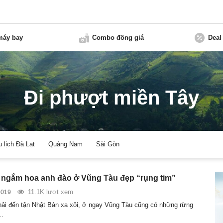
máy bay
Combo đồng giá
Deal
Đi phượt miền Tây
u lịch Đà Lạt
Quảng Nam
Sài Gòn
i ngắm hoa anh đào ở Vũng Tàu đẹp “rụng tim”
11.1K lượt xem
2019
ải đến tận Nhật Bản xa xôi, ở ngay Vũng Tàu cũng có những rừng
…