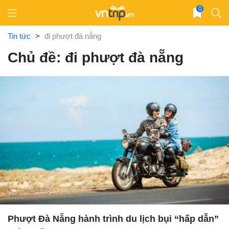
Skip
0
to
content
Tin tức
>
đi phượt đà nẵng
Chủ đề: đi phượt đà nẵng
Phượt Đà Nẵng hành trình du lịch bụi “hấp dẫn”