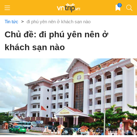
Skip
0
to
content
Tin tức
>
đi phú yên nên ở khách sạn nào
Chủ đề: đi phú yên nên ở
khách sạn nào