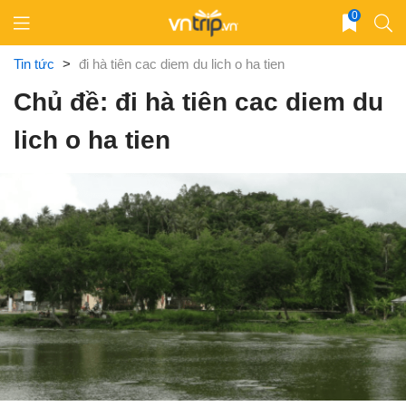
Skip
0
to
content
Tin tức
>
đi hà tiên cac diem du lich o ha tien
Chủ đề: đi hà tiên cac diem du
lich o ha tien