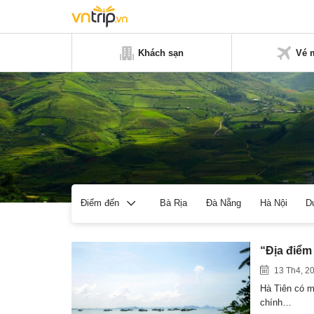
Khách sạn
Vé 
Bà Rịa
Đà Nẵng
Hà Nội
D
Điểm đến
“Địa điểm 
13 Th4, 2
Hà Tiên có mộ
chính…