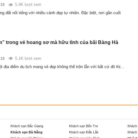
5.4K lượt xem
018
ng đất nổi tiếng với nhiều cảnh đẹp tự nhiên. Đặc biệt, nơi gần cuối
” trong vẻ hoang sơ mà hữu tình của bãi Bàng Hà
5.1K lượt xem
018
t địa điểm du lịch mang vẻ đẹp không thể trộn lẫn với bất cứ đô thị…
Khách sạn Bắc Giang
Khách sạn Bến Tre
Khách 
Khách sạn Đà Nẵng
Khách sạn Đắk Lắk
Khách 