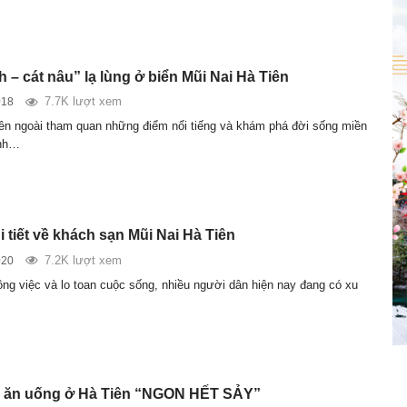
 – cát nâu” lạ lùng ở biển Mũi Nai Hà Tiên
7.7K lượt xem
018
iên ngoài tham quan những điểm nổi tiếng và khám phá đời sống miền
ình…
 tiết về khách sạn Mũi Nai Hà Tiên
7.2K lượt xem
020
ông việc và lo toan cuộc sống, nhiều người dân hiện nay đang có xu
m ăn uống ở Hà Tiên “NGON HẾT SẢY”