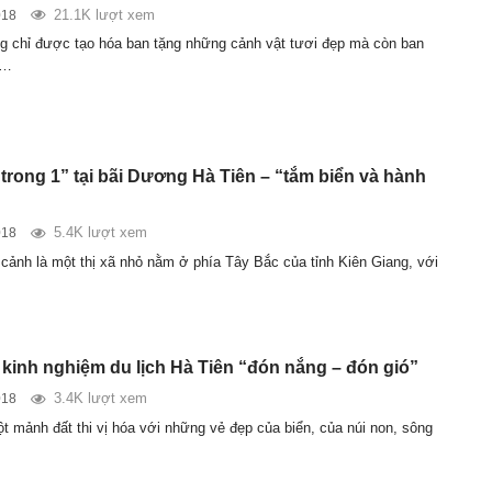
21.1K lượt xem
018
g chỉ được tạo hóa ban tặng những cảnh vật tươi đẹp mà còn ban
n…
 trong 1” tại bãi Dương Hà Tiên – “tắm biển và hành
5.4K lượt xem
018
 cảnh là một thị xã nhỏ nằm ở phía Tây Bắc của tỉnh Kiên Giang, với
kinh nghiệm du lịch Hà Tiên “đón nắng – đón gió”
3.4K lượt xem
018
ột mảnh đất thi vị hóa với những vẻ đẹp của biển, của núi non, sông