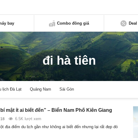
máy bay
Combo đồng giá
Deal
đi hà tiên
u lịch Đà Lạt
Quảng Nam
Sài Gòn
bí mật ít ai biết đến” – Biển Nam Phố Kiên Giang
6.5K lượt xem
018
t địa điểm du lịch gần như không ai biết đến nhưng lại rất đẹp đó