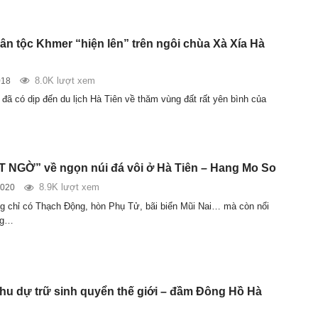
ân tộc Khmer “hiện lên” trên ngôi chùa Xà Xía Hà
8.0K lượt xem
018
 đã có dịp đến du lịch Hà Tiên về thăm vùng đất rất yên bình của
 NGỜ” về ngọn núi đá vôi ở Hà Tiên – Hang Mo So
8.9K lượt xem
2020
g chỉ có Thạch Động, hòn Phụ Tử, bãi biển Mũi Nai… mà còn nổi
ng…
khu dự trữ sinh quyển thế giới – đầm Đông Hồ Hà