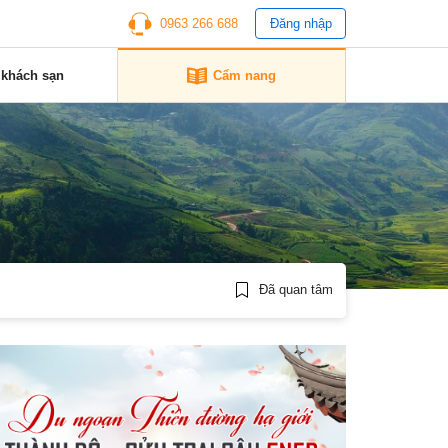
0963 266 688
Đăng nhập
 khách sạn
Cẩm nang
Đã quan tâm