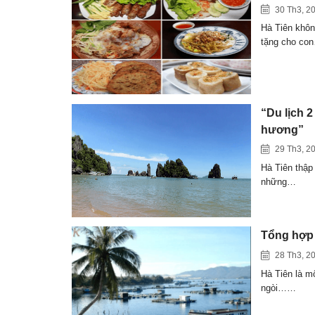
30 Th3, 2
Hà Tiên khôn
tặng cho co
“Du lịch 2
hương”
29 Th3, 2
Hà Tiên thập
những…
Tổng hợp 
28 Th3, 2
Hà Tiên là m
ngòi……