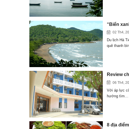
“Biển xanh
02 Th4, 2
Du lịch Hà T
quê thanh b
Review chi
06 Th4, 2
Với áp lực c
hướng tìm…
8 địa điể