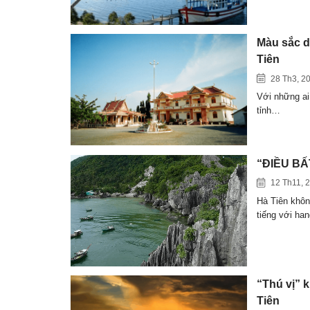
Màu sắc d
Tiên
28 Th3, 2
Với những ai
tỉnh…
“ĐIỀU BẤT
12 Th11, 
Hà Tiên khôn
tiếng với ha
“Thú vị” 
Tiên