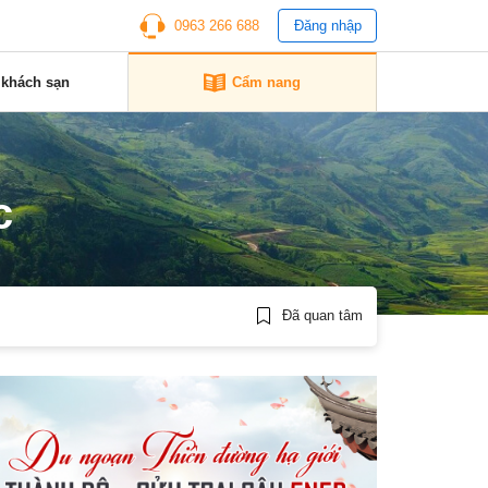
0963 266 688
Đăng nhập
 khách sạn
Cẩm nang
c
Đã quan tâm