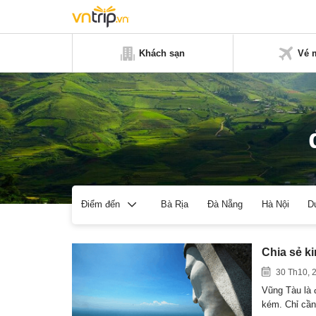
Khách sạn
Vé 
Bà Rịa
Đà Nẵng
Hà Nội
D
Điểm đến
Chia sẻ ki
30 Th10, 
Vũng Tàu là 
kém. Chỉ cầ