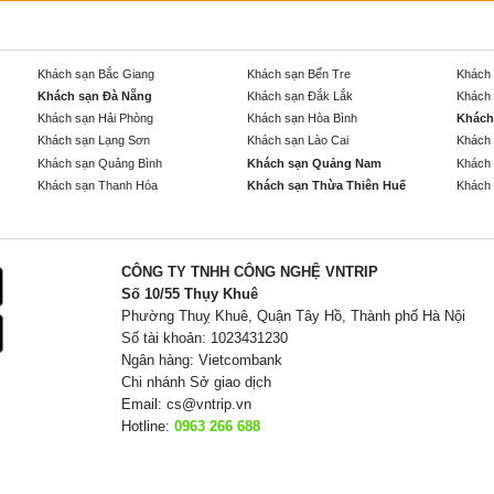
Khách sạn Bắc Giang
Khách sạn Bến Tre
Khách 
Khách sạn Đà Nẵng
Khách sạn Đắk Lắk
Khách 
Khách sạn Hải Phòng
Khách sạn Hòa Bình
Khách
Khách sạn Lạng Sơn
Khách sạn Lào Cai
Khách 
Khách sạn Quảng Bình
Khách sạn Quảng Nam
Khách 
Khách sạn Thanh Hóa
Khách sạn Thừa Thiên Huế
Khách 
CÔNG TY TNHH CÔNG NGHỆ VNTRIP
Số 10/55 Thụy Khuê
Phường Thuỵ Khuê, Quận Tây Hồ, Thành phố Hà Nội
Số tài khoản: 1023431230
Ngân hàng: Vietcombank
Chi nhánh Sở giao dịch
Email:
cs@vntrip.vn
Hotline:
0963 266 688