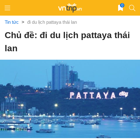
Skip
0
to
content
Tin tức
>
đi du lịch pattaya thái lan
Chủ đề: đi du lịch pattaya thái
lan