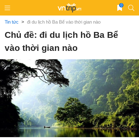
Skip
0
to
content
Tin tức
>
đi du lịch hồ Ba Bể vào thời gian nào
Chủ đề: đi du lịch hồ Ba Bể
vào thời gian nào