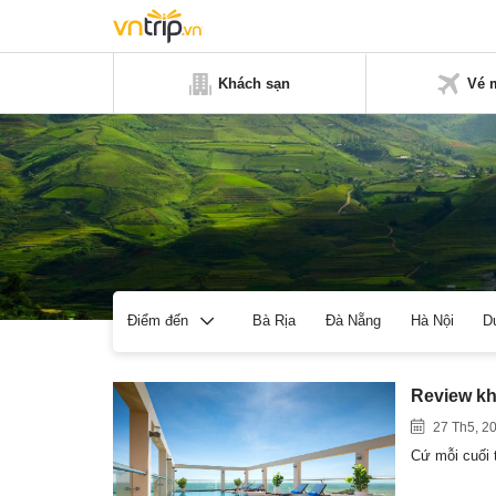
Khách sạn
Vé 
Bà Rịa
Đà Nẵng
Hà Nội
D
Điểm đến
Review kh
27 Th5, 2
Cứ mỗi cuối t