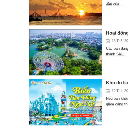
đầu của…
Hoạt động
18 Th5, 2
Các bạn đang
thành Sài…
Khu du lị
12 Th4, 2
Nếu bạn khôn
giảm căng t