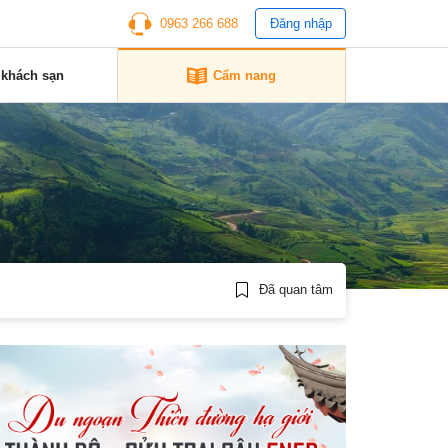
0963 266 688
Đăng nhập
 khách sạn
Cẩm nang
Đã quan tâm