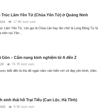
n Trúc Lâm Yên Tử (Chùa Yên Tử) ở Quảng Ninh
17.9K lượt xem
2019
rúc Lâm Yên Tử, còn gọi là Chùa Lân hay tên chữ là Long Động Tự là
a trên núi Yên…
ài Gòn – Cẩm nang kinh nghiệm từ A đến Z
76.7K lượt xem
020
ược biết đến là thủ đô ngàn năm văn hiến với vẻ đẹp yên bình, trầm
h sinh thái hồ Trại Tiểu (Can Lộc, Hà Tĩnh)
9.3K lượt xem
2020