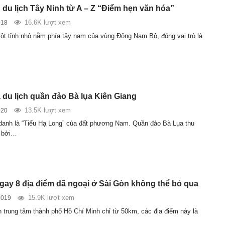
du lịch Tây Ninh từ A – Z “Điểm hẹn văn hóa”
16.6K lượt xem
018
ột tỉnh nhỏ nằm phía tây nam của vùng Đông Nam Bộ, đóng vai trò là
du lịch quần đảo Bà lụa Kiên Giang
13.5K lượt xem
020
anh là “Tiểu Hạ Long” của đất phương Nam. Quần đảo Bà Lụa thu
h bởi…
gay 8 địa điểm dã ngoại ở Sài Gòn không thể bỏ qua
15.9K lượt xem
2019
 trung tâm thành phố Hồ Chí Minh chỉ từ 50km, các địa điểm này là