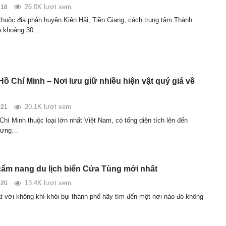
26.0K lượt xem
018
thuộc địa phận huyện Kiên Hải, Tiền Giang, cách trung tâm Thành
á khoảng 30…
ồ Chí Minh – Nơi lưu giữ nhiều hiện vật quý giá về
20.1K lượt xem
021
hí Minh thuộc loại lớn nhất Việt Nam, có tổng diện tích lên đến
trưng…
cẩm nang du lịch biển Cửa Tùng mới nhất
13.4K lượt xem
020
t với không khí khói bụi thành phố hãy tìm đến một nơi nào đó không