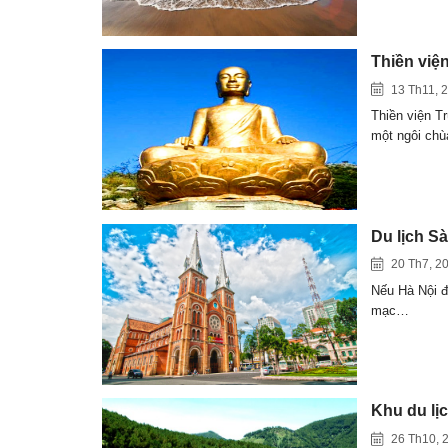
Thiền việ
13 Th11, 
Thiền viện T
một ngôi chù
Du lịch S
20 Th7, 2
Nếu Hà Nội đ
mạc…
Khu du lịc
26 Th10, 