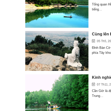
Tổng quan Hồ
tiếng…
Cùng lên 
05 Th5, 2
Đỉnh Bàn Cờ 
phía Tây kh
Kinh nghi
07 Th11, 
Cần Giờ là đị
Trung…