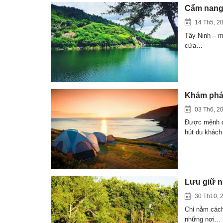
Cẩm nang 
14 Th5, 2
Tây Ninh – m
cửa…
Khám phá 
03 Th6, 2
Được mệnh d
hút du khác
Lưu giữ n
30 Th10, 
Chỉ nằm cách
những nơi…