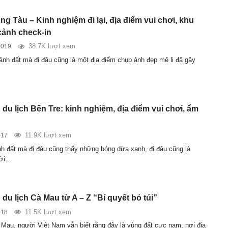
ng Tàu – Kinh nghiệm đi lại, địa điểm vui chơi, khu
cảnh check-in
38.7K lượt xem
2019
nh đất mà đi đâu cũng là một địa điểm chụp ảnh đẹp mê li đã gây
du lịch Bến Tre: kinh nghiệm, địa điểm vui chơi, ẩm
11.9K lượt xem
017
h đất mà đi đâu cũng thấy những bóng dừa xanh, đi đâu cũng là
ười…
u lịch Cà Mau từ A – Z “Bí quyết bỏ túi”
11.5K lượt xem
018
Mau, người Việt Nam vẫn biết rằng đây là vùng đất cực nam, nơi địa