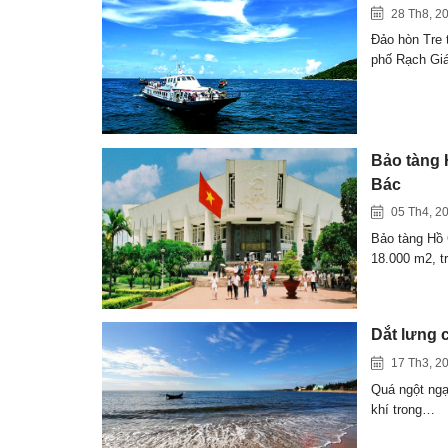
28 Th8, 2
Đảo hòn Tre 
phố Rạch Gi
Bảo tàng H
Bác
05 Th4, 2
Bảo tàng Hồ C
18.000 m2, 
Dắt lưng 
17 Th3, 2
Quá ngột ngạ
khí trong…