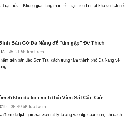
 Trại Tiểu – Không gian lãng mạn Hồ Trại Tiểu là một khu du lịch nổi
Đỉnh Bàn Cờ Đà Nẵng để “tìm gặp” Đế Thích
21.5K lượt xem
018
nằm trên bán đảo Sơn Trà, cách trung tâm thành phố Đà Nẵng về
oảng…
ệm đi khu du lịch sinh thái Vàm Sát Cần Giờ
40.6K lượt xem
2019
a điểm du lịch gần Sài Gòn rất lý tưởng vào dịp cuối tuần, chỉ cách