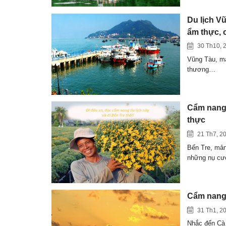
Du lịch Vũ
ẩm thực, 
30 Th10, 
Vũng Tàu, mả
thương…
Cẩm nang 
thực
21 Th7, 2
Bến Tre, mản
những nụ c
Cẩm nang d
31 Th1, 2
Nhắc đến Cà 