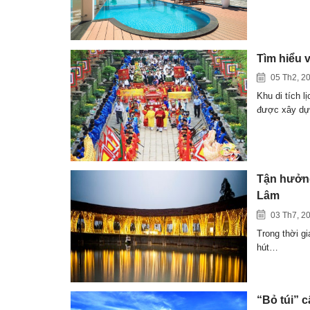
Tìm hiểu 
05 Th2, 2
Khu di tích l
được xây d
Tận hưởng
Lâm
03 Th7, 2
Trong thời gi
hút…
“Bỏ túi” c