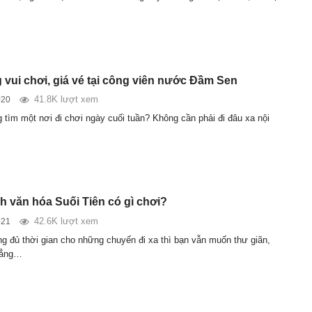
 vui chơi, giá vé tại công viên nước Đầm Sen
41.8K lượt xem
020
 tìm một nơi đi chơi ngày cuối tuần? Không cần phải đi đâu xa nội
ch văn hóa Suối Tiên có gì chơi?
42.6K lượt xem
021
g đủ thời gian cho những chuyến đi xa thì bạn vẫn muốn thư giãn,
hẳng…