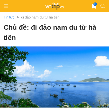
Skip
0
to
content
Tin tức
>
đi đảo nam du từ hà tiên
Chủ đề: đi đảo nam du từ hà
tiên