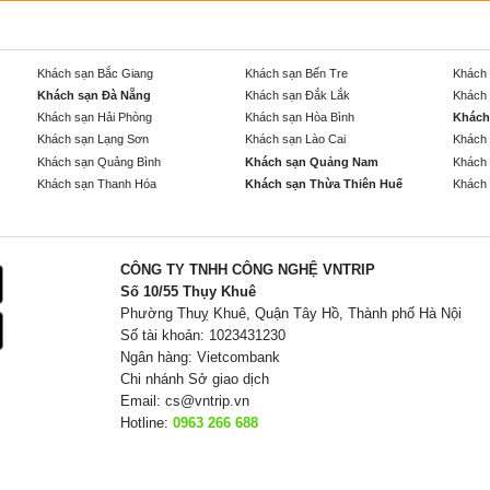
Khách sạn Bắc Giang
Khách sạn Bến Tre
Khách 
Khách sạn Đà Nẵng
Khách sạn Đắk Lắk
Khách 
Khách sạn Hải Phòng
Khách sạn Hòa Bình
Khách
Khách sạn Lạng Sơn
Khách sạn Lào Cai
Khách 
Khách sạn Quảng Bình
Khách sạn Quảng Nam
Khách 
Khách sạn Thanh Hóa
Khách sạn Thừa Thiên Huế
Khách 
CÔNG TY TNHH CÔNG NGHỆ VNTRIP
Số 10/55 Thụy Khuê
Phường Thuỵ Khuê, Quận Tây Hồ, Thành phố Hà Nội
Số tài khoản: 1023431230
Ngân hàng: Vietcombank
Chi nhánh Sở giao dịch
Email:
cs@vntrip.vn
Hotline:
0963 266 688