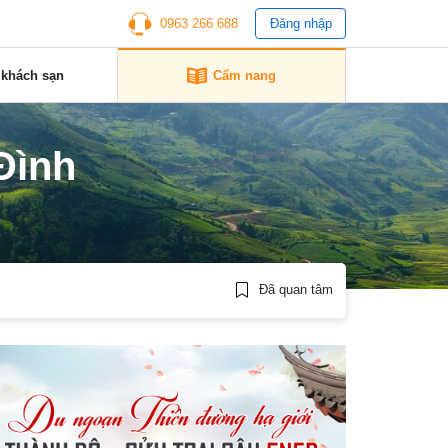
0963 266 688
Đăng nhập
 khách sạn
Cẩm nang
Đình
Đã quan tâm