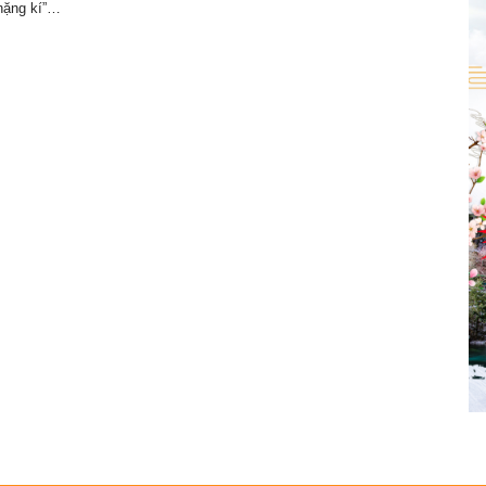
“nặng kí”…