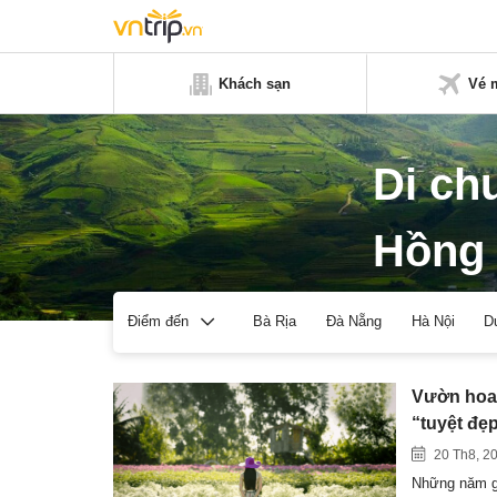
Khách sạn
Vé 
Di ch
Hồng
Bà Rịa
Đà Nẵng
Hà Nội
D
Điểm đến
Vườn hoa 
“tuyệt đẹ
20 Th8, 2
Những năm g