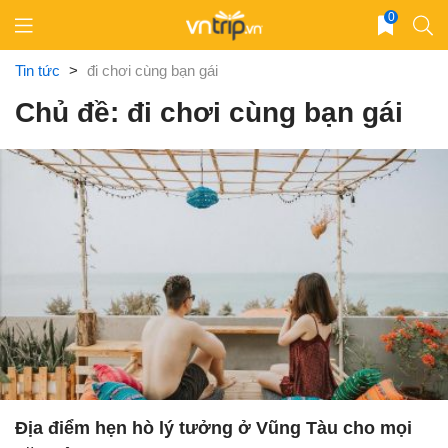
Skip
0
to
content
Tin tức
>
đi chơi cùng bạn gái
Chủ đề: đi chơi cùng bạn gái
Địa điểm hẹn hò lý tưởng ở Vũng Tàu cho mọi