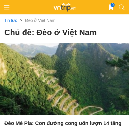
Skip
0
to
content
Tin tức
>
Đèo ở Việt Nam
Chủ đề: Đèo ở Việt Nam
Đèo Mẻ Pia: Con đường cong uốn lượn 14 tầng