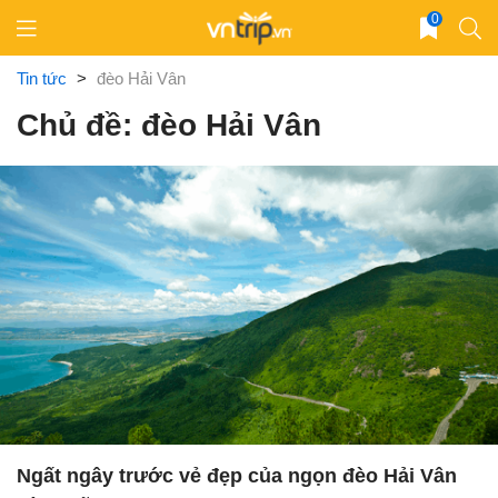
Skip
0
to
content
Tin tức
>
đèo Hải Vân
Chủ đề: đèo Hải Vân
Ngất ngây trước vẻ đẹp của ngọn đèo Hải Vân