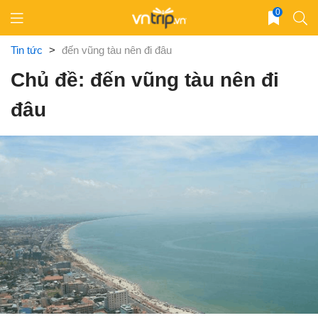
Skip
0
to
content
Tin tức
>
đến vũng tàu nên đi đâu
Chủ đề: đến vũng tàu nên đi
đâu