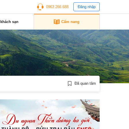
0963 266 688
Đăng nhập
 khách sạn
Cẩm nang
Đã quan tâm