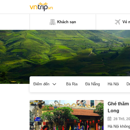
Khách sạn
Vé 
Bà Rịa
Đà Nẵng
Hà Nội
D
Điểm đến
Ghé thăm 
Long
28 Th5, 2
Hà Nội không