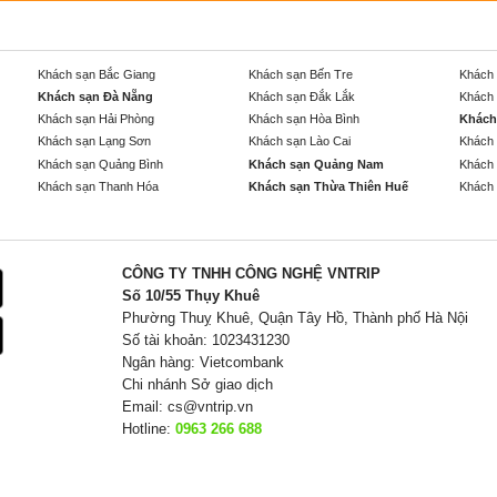
Khách sạn Bắc Giang
Khách sạn Bến Tre
Khách 
Khách sạn Đà Nẵng
Khách sạn Đắk Lắk
Khách 
Khách sạn Hải Phòng
Khách sạn Hòa Bình
Khách
Khách sạn Lạng Sơn
Khách sạn Lào Cai
Khách 
Khách sạn Quảng Bình
Khách sạn Quảng Nam
Khách 
Khách sạn Thanh Hóa
Khách sạn Thừa Thiên Huế
Khách 
CÔNG TY TNHH CÔNG NGHỆ VNTRIP
Số 10/55 Thụy Khuê
Phường Thuỵ Khuê, Quận Tây Hồ, Thành phố Hà Nội
Số tài khoản: 1023431230
Ngân hàng: Vietcombank
Chi nhánh Sở giao dịch
Email:
cs@vntrip.vn
Hotline:
0963 266 688