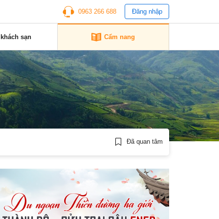
0963 266 688
Đăng nhập
 khách sạn
Cẩm nang
Đã quan tâm