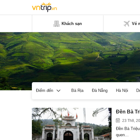
Khách sạn
Vé 
Bà Rịa
Đà Nẵng
Hà Nội
D
Điểm đến
Đền Bà Tr
23 Th8, 2
Đền Bà Triệu
quen…