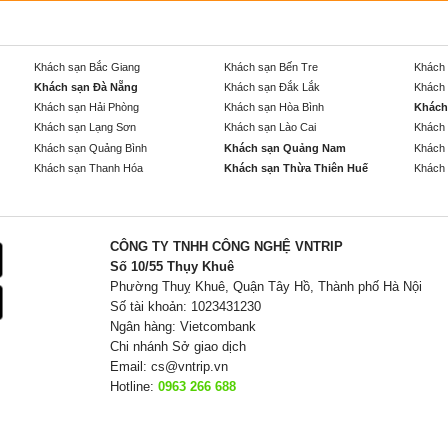
Khách sạn Bắc Giang
Khách sạn Bến Tre
Khách 
Khách sạn Đà Nẵng
Khách sạn Đắk Lắk
Khách 
Khách sạn Hải Phòng
Khách sạn Hòa Bình
Khách
Khách sạn Lạng Sơn
Khách sạn Lào Cai
Khách 
Khách sạn Quảng Bình
Khách sạn Quảng Nam
Khách 
Khách sạn Thanh Hóa
Khách sạn Thừa Thiên Huế
Khách 
CÔNG TY TNHH CÔNG NGHỆ VNTRIP
Số 10/55 Thụy Khuê
Phường Thuỵ Khuê, Quận Tây Hồ, Thành phố Hà Nội
Số tài khoản: 1023431230
Ngân hàng: Vietcombank
Chi nhánh Sở giao dịch
Email:
cs@vntrip.vn
Hotline:
0963 266 688