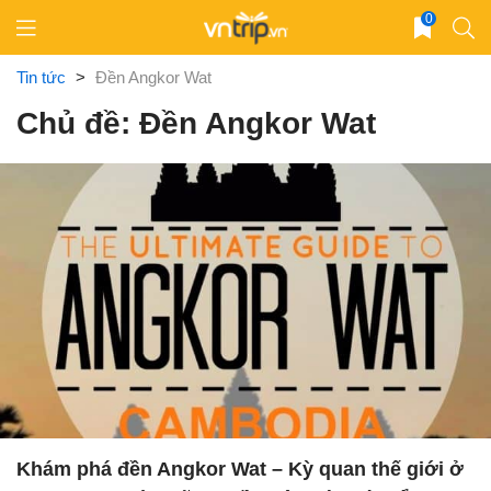
Skip
0
to
content
Tin tức
>
Đền Angkor Wat
Chủ đề: Đền Angkor Wat
Khám phá đền Angkor Wat – Kỳ quan thế giới ở