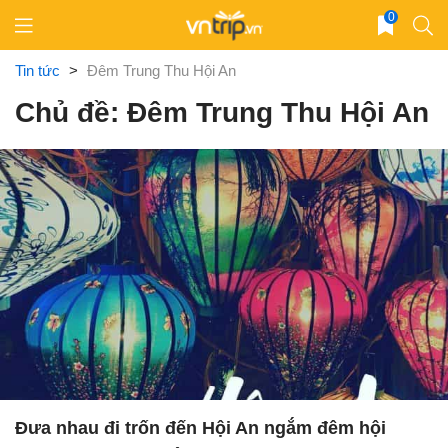
Skip
0
to
content
Tin tức
>
Đêm Trung Thu Hội An
Chủ đề: Đêm Trung Thu Hội An
Đưa nhau đi trốn đến Hội An ngắm đêm hội