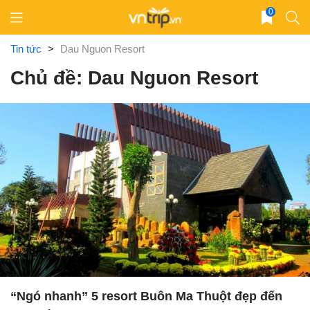
Skip
0
to
content
Tin tức
>
Dau Nguon Resort
Chủ đề: Dau Nguon Resort
“Ngó nhanh” 5 resort Buôn Ma Thuột đẹp đến