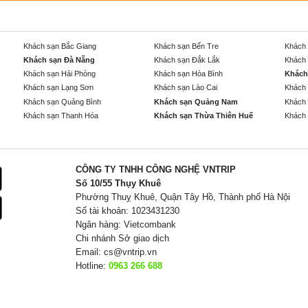
Khách sạn Bắc Giang
Khách sạn Bến Tre
Khách 
Khách sạn Đà Nẵng
Khách sạn Đắk Lắk
Khách 
Khách sạn Hải Phòng
Khách sạn Hòa Bình
Khách
Khách sạn Lạng Sơn
Khách sạn Lào Cai
Khách 
Khách sạn Quảng Bình
Khách sạn Quảng Nam
Khách 
Khách sạn Thanh Hóa
Khách sạn Thừa Thiên Huế
Khách 
CÔNG TY TNHH CÔNG NGHỆ VNTRIP
Số 10/55 Thụy Khuê
Phường Thuỵ Khuê, Quận Tây Hồ, Thành phố Hà Nội
Số tài khoản: 1023431230
Ngân hàng: Vietcombank
Chi nhánh Sở giao dịch
Email:
cs@vntrip.vn
Hotline:
0963 266 688