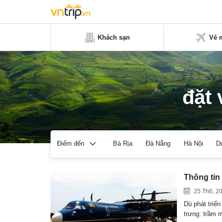
Khách sạn
Vé 
đặt 
Bà Rịa
Đà Nẵng
Hà Nội
D
Điểm đến
Thông tin
25 Th6, 2
Dù phát triển
trưng: trầm