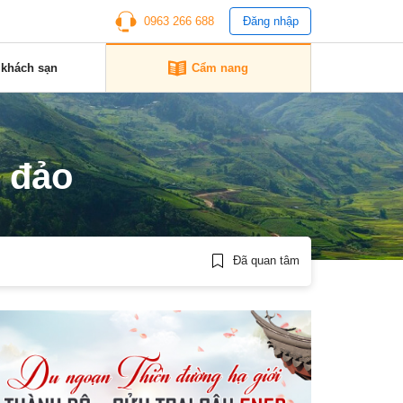
0963 266 688
Đăng nhập
 khách sạn
Cẩm nang
n đảo
Đã quan tâm