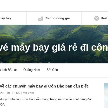
máy bay
Combo đồng giá
Deal
vé máy bay giá rẻ đi cô
u lịch Đà Lạt
Quảng Nam
Sài Gòn
 về các chuyến máy bay đi Côn Đảo bạn cần biết
12.6K lượt xem
020
 du lịch khá lâu, Côn Đảo vẫn mang trong mình nhiều nét riêng đặc
 mặc,…