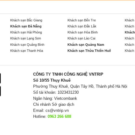
Khách sạn Bắc Giang
Khách sạn Bến Tre
Khách 
Khách sạn Đà Nẵng
Khách sạn Đắk Lắk
Khách 
Khách sạn Hải Phòng
Khách sạn Hòa Bình
Khách
Khách sạn Lạng Sơn
Khách sạn Lào Cai
Khách 
Khách sạn Quảng Bình
Khách sạn Quảng Nam
Khách 
Khách sạn Thanh Hóa
Khách sạn Thừa Thiên Huế
Khách 
CÔNG TY TNHH CÔNG NGHỆ VNTRIP
Số 10/55 Thụy Khuê
Phường Thuỵ Khuê, Quận Tây Hồ, Thành phố Hà Nội
Số tài khoản: 1023431230
Ngân hàng: Vietcombank
Chi nhánh Sở giao dịch
Email:
cs@vntrip.vn
Hotline:
0963 266 688