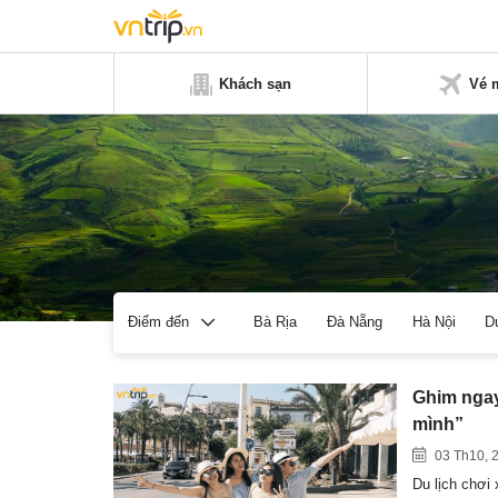
Khách sạn
Vé 
Bà Rịa
Đà Nẵng
Hà Nội
D
Điểm đến
Ghim ngay 
mình”
03 Th10, 
Du lịch chơi