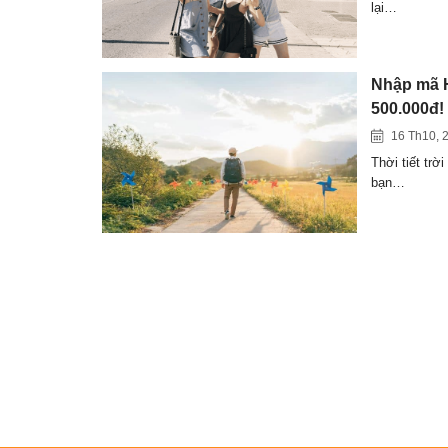
lại…
Nhập mã HA
500.000đ!
16 Th10, 
Thời tiết trờ
bạn…