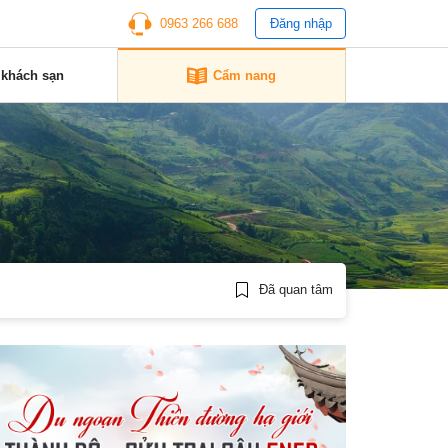
0963 266 688
Đăng nhập
 khách sạn
Cẩm nang
Đã quan tâm