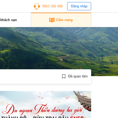
0963 266 688
Đăng nhập
 khách sạn
Cẩm nang
Đã quan tâm