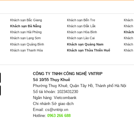
Khách sạn Bắc Giang
Khách sạn Bến Tre
Khách 
Khách sạn Đà Nẵng
Khách sạn Đắk Lắk
Khách 
Khách sạn Hải Phòng
Khách sạn Hòa Bình
Khách
Khách sạn Lạng Sơn
Khách sạn Lào Cai
Khách 
Khách sạn Quảng Bình
Khách sạn Quảng Nam
Khách 
Khách sạn Thanh Hóa
Khách sạn Thừa Thiên Huế
Khách 
CÔNG TY TNHH CÔNG NGHỆ VNTRIP
Số 10/55 Thụy Khuê
Phường Thuỵ Khuê, Quận Tây Hồ, Thành phố Hà Nội
Số tài khoản: 1023431230
Ngân hàng: Vietcombank
Chi nhánh Sở giao dịch
Email:
cs@vntrip.vn
Hotline:
0963 266 688