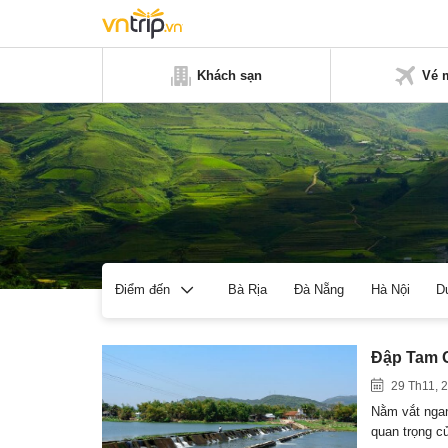
Khách sạn
Vé 
Bà Rịa
Đà Nẵng
Hà Nội
D
Điểm đến
Đập Tam G
29 Th11, 
Nằm vắt ngan
quan trọng 