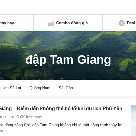
máy bay
Combo đồng giá
Deal
đập Tam Giang
u lịch Đà Lạt
Quảng Nam
Sài Gòn
iang – Điểm đến không thể bỏ lỡ khi du lịch Phú Yên
6.6K lượt xem
2017
g dòng sông Cái, đập Tam Giang không chỉ là một công trình thủy lợi
của…