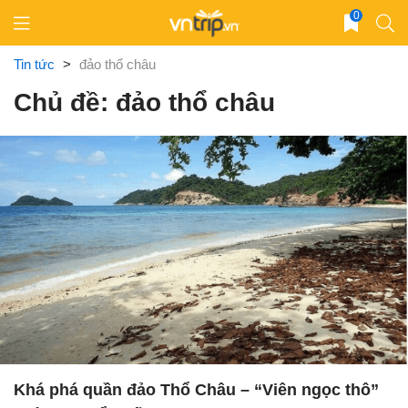
Skip
0
to
content
Tin tức
>
đảo thổ châu
Chủ đề: đảo thổ châu
Khá phá quần đảo Thổ Châu – “Viên ngọc thô”