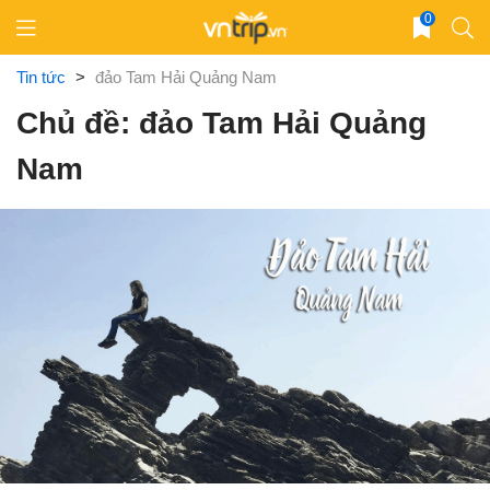
Skip
0
to
content
Tin tức
>
đảo Tam Hải Quảng Nam
Chủ đề: đảo Tam Hải Quảng
Nam