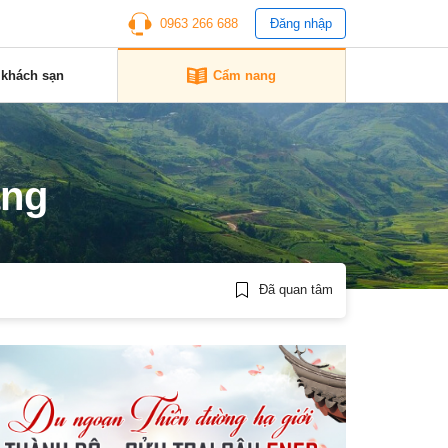
0963 266 688
Đăng nhập
 khách sạn
Cẩm nang
ang
Đã quan tâm