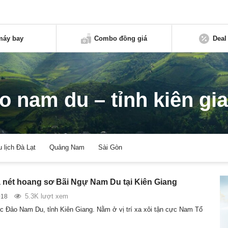
máy bay
Combo đồng giá
Deal
o nam du – tỉnh kiên gi
u lịch Đà Lạt
Quảng Nam
Sài Gòn
nét hoang sơ Bãi Ngự Nam Du tại Kiên Giang
5.3K lượt xem
018
c Đảo Nam Du, tỉnh Kiên Giang. Nằm ở vị trí xa xôi tận cực Nam Tổ