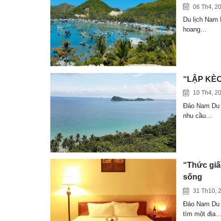
06 Th4, 2
Du lịch Nam 
hoang…
“LẬP KÈO”
10 Th4, 2
Đảo Nam Du n
nhu cầu…
“Thức giấ
sống
31 Th10, 
Đảo Nam Du c
tìm một địa