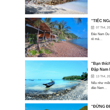
“TIẾC NG
07 Th4, 2
Đảo Nam Du K
rẻ mà…
“Bạn thíc
Đập Nam 
13 Th4, 2
Nếu như miền
đảo Nam…
“ĐỪNG ĐẾ