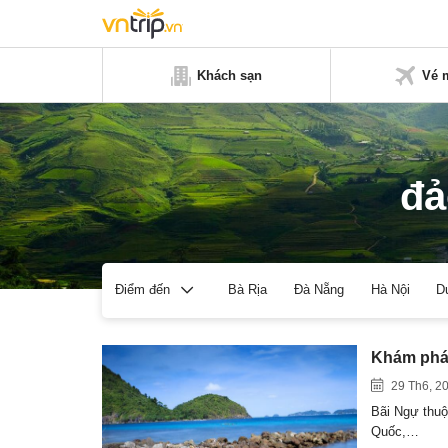
Khách sạn
Vé 
đả
Bà Rịa
Đà Nẵng
Hà Nội
D
Điểm đến
Khám phá 
29 Th6, 2
Bãi Ngự thuộ
Quốc,…