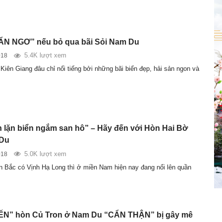
ẨN NGƠ” nếu bỏ qua bãi Sỏi Nam Du
5.4K lượt xem
018
iên Giang đâu chỉ nổi tiếng bởi những bãi biển đẹp, hải sản ngon và
h lặn biển ngắm san hô” – Hãy đến với Hòn Hai Bờ
Du
5.0K lượt xem
018
 Bắc có Vịnh Hạ Long thì ở miền Nam hiện nay đang nổi lên quần
N” hòn Củ Tron ở Nam Du “CẨN THẬN” bị gây mê