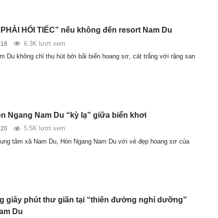
 PHẢI HỐI TIẾC” nếu không đến resort Nam Du
6.3K lượt xem
018
 Du không chỉ thu hút bởi bãi biển hoang sơ, cát trắng với rặng san
n Ngang Nam Du “kỳ lạ” giữa biển khơi
5.5K lượt xem
020
à trung tâm xã Nam Du, Hòn Ngang Nam Du với vẻ đẹp hoang sơ của
 giây phút thư giãn tại “thiên đường nghỉ dưỡng”
am Du