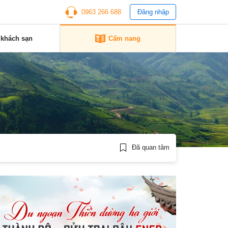
0963 266 688
Đăng nhập
 khách sạn
Cẩm nang
Đã quan tâm