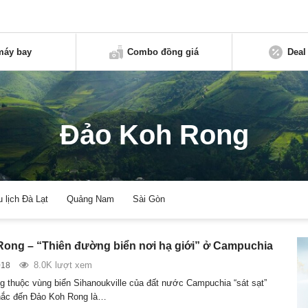
máy bay
Combo đồng giá
Deal
Đảo Koh Rong
u lịch Đà Lạt
Quảng Nam
Sài Gòn
ong – “Thiên đường biển nơi hạ giới” ở Campuchia
8.0K lượt xem
018
 thuộc vùng biển Sihanoukville của đất nước Campuchia “sát sạt”
hắc đến Đảo Koh Rong là…