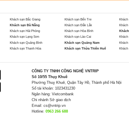
Khách sạn Bắc Giang
Khách sạn Bến Tre
Khách 
Khách sạn Đà Nẵng
Khách sạn Đắk Lắk
Khách 
Khách sạn Hải Phòng
Khách sạn Hòa Bình
Khách
Khách sạn Lạng Sơn
Khách sạn Lào Cai
Khách 
Khách sạn Quảng Bình
Khách sạn Quảng Nam
Khách 
Khách sạn Thanh Hóa
Khách sạn Thừa Thiên Huế
Khách 
CÔNG TY TNHH CÔNG NGHỆ VNTRIP
Số 10/55 Thụy Khuê
Phường Thuỵ Khuê, Quận Tây Hồ, Thành phố Hà Nội
Số tài khoản: 1023431230
Ngân hàng: Vietcombank
Chi nhánh Sở giao dịch
Email:
cs@vntrip.vn
Hotline:
0963 266 688