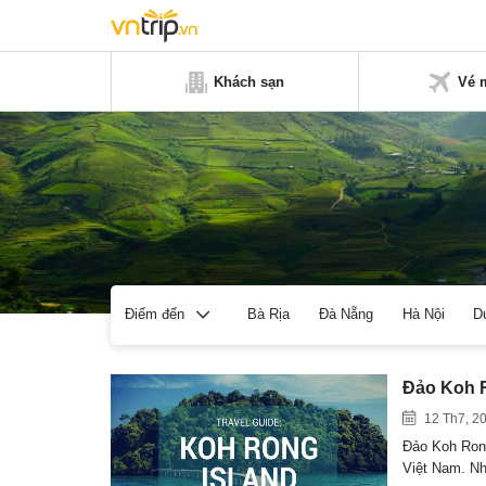
Khách sạn
Vé 
Bà Rịa
Đà Nẵng
Hà Nội
D
Điểm đến
Đảo Koh R
12 Th7, 2
Đảo Koh Rong
Việt Nam. N