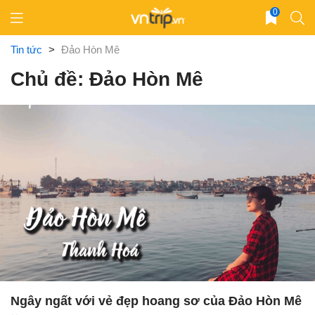
Skip
0
to
content
Tin tức
>
Đảo Hòn Mê
Chủ đề: Đảo Hòn Mê
Ngây ngất với vẻ đẹp hoang sơ của Đảo Hòn Mê