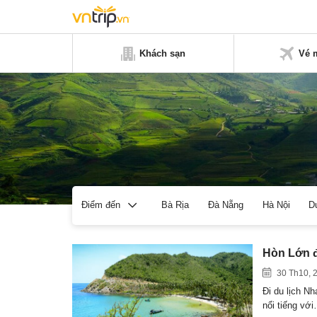
Khách sạn
Vé 
Bà Rịa
Đà Nẵng
Hà Nội
D
Điểm đến
Hòn Lớn đ
30 Th10, 
Đi du lịch N
nổi tiếng vớ