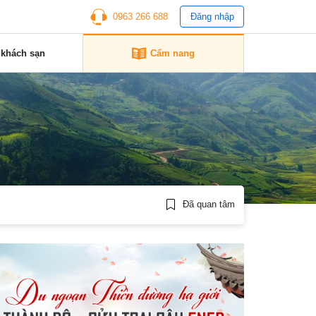
0963 266 688
Đăng nhập
 khách sạn
Cẩm nang
Đã quan tâm