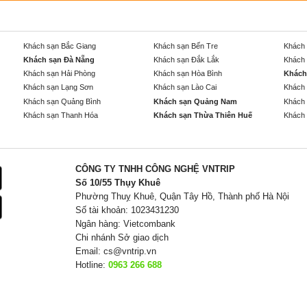
Khách sạn Bắc Giang
Khách sạn Bến Tre
Khách 
Khách sạn Đà Nẵng
Khách sạn Đắk Lắk
Khách 
Khách sạn Hải Phòng
Khách sạn Hòa Bình
Khách
Khách sạn Lạng Sơn
Khách sạn Lào Cai
Khách 
Khách sạn Quảng Bình
Khách sạn Quảng Nam
Khách 
Khách sạn Thanh Hóa
Khách sạn Thừa Thiên Huế
Khách 
CÔNG TY TNHH CÔNG NGHỆ VNTRIP
Số 10/55 Thụy Khuê
Phường Thuỵ Khuê, Quận Tây Hồ, Thành phố Hà Nội
Số tài khoản: 1023431230
Ngân hàng: Vietcombank
Chi nhánh Sở giao dịch
Email:
cs@vntrip.vn
Hotline:
0963 266 688