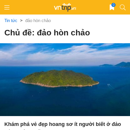
Skip
0
to
content
Tin tức
>
đảo hòn chảo
Chủ đề: đảo hòn chảo
Khám phá vẻ đẹp hoang sơ ít người biết ở đảo