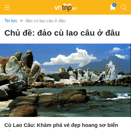
Skip
0
to
content
Tin tức
>
đảo cù lao câu ở đâu
Chủ đề: đảo cù lao câu ở đâu
Cù Lao Câu: Khám phá vẻ đẹp hoang sơ biển