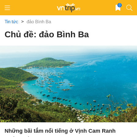
Skip
0
to
content
Tin tức
>
đảo Bình Ba
Chủ đề: đảo Bình Ba
Những bãi tắm nổi tiếng ở Vịnh Cam Ranh