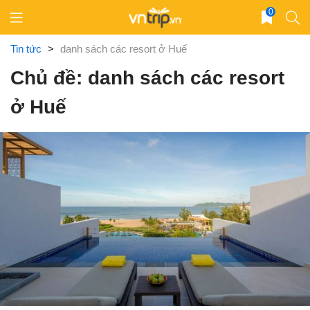
Skip
0
to
content
Tin tức
>
danh sách các resort ở Huế
Chủ đề: danh sách các resort
ở Huế