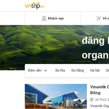
Khách sạn
Vé 
đăng 
organ
Bà Rịa
Đà Nẵng
Hà Nội
D
Điểm đến
Vinamilk 
Đồng
30 Th10, 
Vinamilk Orga