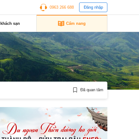
0963 266 688
Đăng nhập
 khách sạn
Cẩm nang
Đã quan tâm