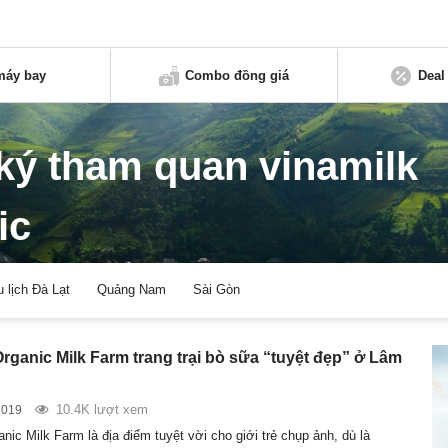
máy bay
Combo đồng giá
Deal
ký tham quan vinamilk
ic
u lịch Đà Lạt
Quảng Nam
Sài Gòn
Organic Milk Farm trang trại bò sữa “tuyệt đẹp” ở Lâm
10.4K lượt xem
2019
nic Milk Farm là địa điểm tuyệt vời cho giới trẻ chụp ảnh, dù là