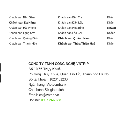
Khách sạn Bắc Giang
Khách sạn Bến Tre
Khách 
Khách sạn Đà Nẵng
Khách sạn Đắk Lắk
Khách 
Khách sạn Hải Phòng
Khách sạn Hòa Bình
Khách
Khách sạn Lạng Sơn
Khách sạn Lào Cai
Khách 
Khách sạn Quảng Bình
Khách sạn Quảng Nam
Khách 
Khách sạn Thanh Hóa
Khách sạn Thừa Thiên Huế
Khách 
CÔNG TY TNHH CÔNG NGHỆ VNTRIP
Số 10/55 Thụy Khuê
Phường Thuỵ Khuê, Quận Tây Hồ, Thành phố Hà Nội
Số tài khoản: 1023431230
Ngân hàng: Vietcombank
Chi nhánh Sở giao dịch
Email:
cs@vntrip.vn
Hotline:
0963 266 688