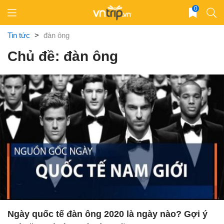
Skip
0
to
content
Tin tức
>
đàn ông
Chủ đề: đàn ông
Ngày quốc tế đàn ông 2020 là ngày nào? Gợi ý