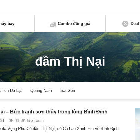
máy bay
Combo đồng giá
Deal
đầm Thị Nại
u lịch Đà Lạt
Quảng Nam
Sài Gòn
ại – Bức tranh sơn thủy trong lòng Bình Định
11.8K lượt xem
021
ó đá Vọng Phu Có đầm Thị Nại, có Cù Lao Xanh Em về Bình Định