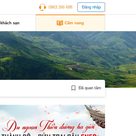
0963 266 688
Đăng nhập
 khách sạn
Cẩm nang
Đã quan tâm