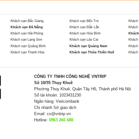
Khách sạn Bắc Giang
Khách sạn Bến Tre
Khách 
Khách sạn Đà Nẵng
Khách sạn Đắk Lắk
Khách 
Khách sạn Hải Phòng
Khách sạn Hòa Bình
Khách
Khách sạn Lạng Sơn
Khách sạn Lào Cai
Khách 
Khách sạn Quảng Bình
Khách sạn Quảng Nam
Khách 
Khách sạn Thanh Hóa
Khách sạn Thừa Thiên Huế
Khách 
CÔNG TY TNHH CÔNG NGHỆ VNTRIP
Số 10/55 Thụy Khuê
Phường Thuỵ Khuê, Quận Tây Hồ, Thành phố Hà Nội
Số tài khoản: 1023431230
Ngân hàng: Vietcombank
Chi nhánh Sở giao dịch
Email:
cs@vntrip.vn
Hotline:
0963 266 688