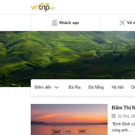
Khách sạn
Vé 
Bà Rịa
Đà Nẵng
Hà Nội
D
Điểm đến
Đầm Thị N
21 Th1, 2
“Bình Định c
cùng anh…