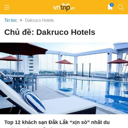
Skip
0
to
content
Tin tức
>
Dakruco Hotels
Chủ đề: Dakruco Hotels
Top 12 khách sạn Đắk Lắk “xịn sò” nhất du